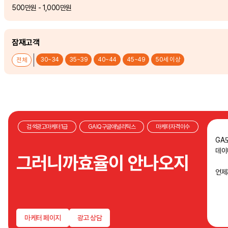
500만원 - 1,000만원
잠재고객
30~34
35~39
40~44
45~49
50세 이상
전체
검색광고마케터1급
GAIQ구글애널리틱스
마케터자격이수
GA도
데이
그러니까효율이 안나오지
언제
마케터 페이지
광고 상담