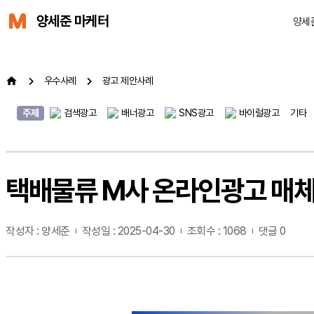
양세준 마케터
양세
우수사례
광고 제안사례
주제
검색광고
배너광고
SNS광고
바이럴광고
기타
택배물류 M사 온라인광고 매체
작성자 : 양세준
작성일 : 2025-04-30
조회수 : 1068
댓글 0