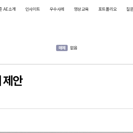
준 AE소개
인사이트
우수사례
영상교육
포트폴리오
질
매체
없음
 제안