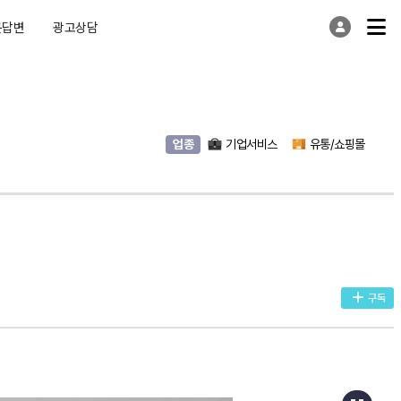
문답변
광고상담
업종
기업서비스
유통/쇼핑몰
구독