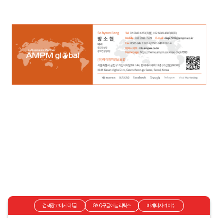
검색광고마케터1급
GAIQ구글애널리틱스
마케터자격이수