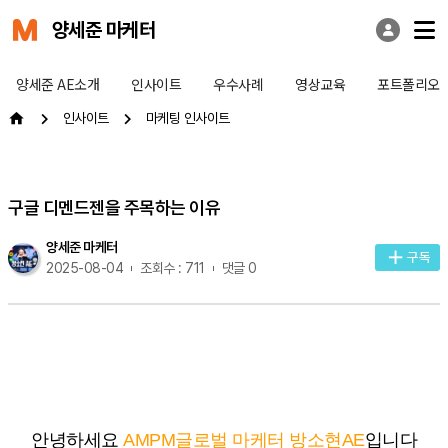
양세준 마케터
양세준 AE소개
인사이트
우수사례
영상교육
포트폴리오
인사이트
마케팅 인사이트
구글 디멘드젠을 주목하는 이유
양세준 마케터
구독
2025-08-04
조회수 : 711
댓글 0
안녕하세요
AMPM글로벌 마케터 방소현AE
입니다