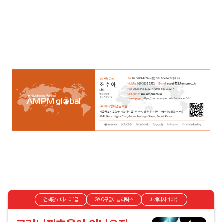
검색광고마케터1급
GAIQ구글애널리틱스
마케터자격이수