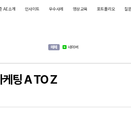
준 AE소개
인사이트
우수사례
영상교육
포트폴리오
질
매체
네이버
팅 A TO Z