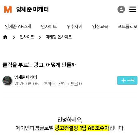
양세준 마케터
양세준 AE소개
인사이트
우수사례
영상교육
포트폴리오
인사이트
마케팅 인사이트
클릭을 부르는 광고, 어떻게 만들까
양세준 마케터
구독
2025-08-05
조회수 : 762
댓글 0
안녕하세요,
에이엠피엠글로벌
광고컨설팅 1팀 AE 조수아
입니다.