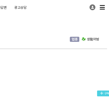
문답변
광고상담
업종
생활/리빙
구