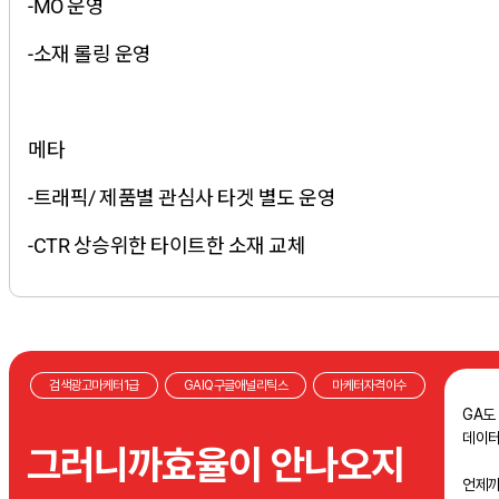
-MO 운영
-소재 롤링 운영
메타
-트래픽/ 제품별 관심사 타겟 별도 운영
-CTR 상승위한 타이트한 소재 교체
검색광고마케터1급
GAIQ구글애널리틱스
마케터자격이수
GA도
데이터
그러니까효율이 안나오지
언제까