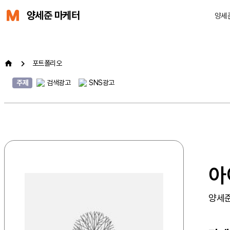
양세준 마케터
양세
포트폴리오
주제
검색광고
SNS광고
아
양세준