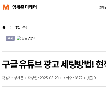
양세준 마케터
양세
영상 교육
주제
동영상광고
구글 유튜브 광고 세팅방법! 현
작성자 : 양세준
작성일 : 2025-03-20
조회수 : 1872
댓글 0