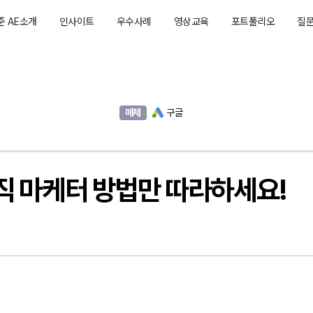
준 AE소개
인사이트
우수사례
영상교육
포트폴리오
질
매체
구글
직 마케터 방법만 따라하세요!