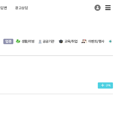
문답변
광고상담
업종
생활/리빙
공공기관
교육/취업
이벤트/행사
구독