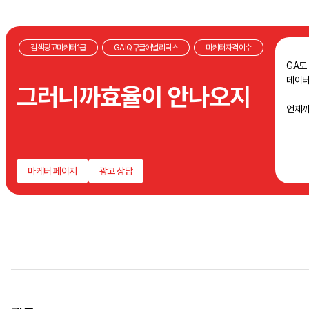
검색광고마케터1급
GAIQ구글애널리틱스
마케터자격이수
GA도
데이터
그러니까효율이 안나오지
언제까
마케터 페이지
광고 상담