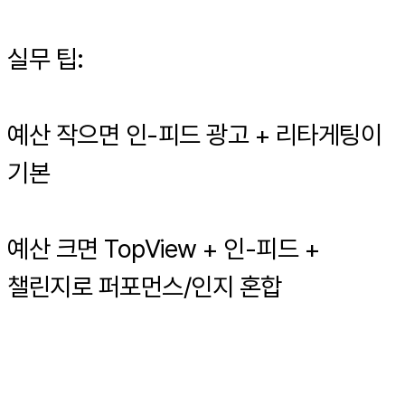
실무 팁:
예산 작으면 인-피드 광고 + 리타게팅이
기본
예산 크면 TopView + 인-피드 +
챌린지로 퍼포먼스/인지 혼합