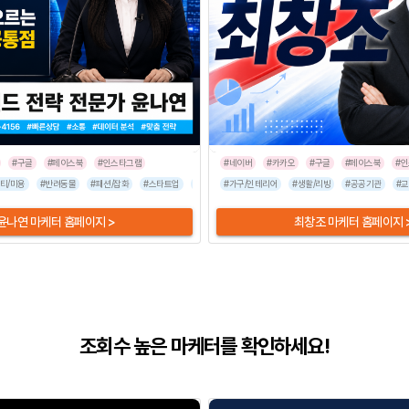
#구글
#페이스북
#인스타그램
#네이버
#카카오
#구글
#페이스북
#
미용
티/미용
#반려동물
#반려동물
#패션/잡화
#패션/잡화
#스타트업
#스타트업
#식품/음료
#식품/음료
#가구/인테리어
#엔터테인먼트
#여행/숙박
#생활/리빙
#여행/숙박
#인쇄/출판
#공공기관
#유통/쇼핑몰
#기타
#교
윤나연 마케터 홈페이지 >
최창조 마케터 홈페이지 
조회수 높은 마케터를 확인하세요!