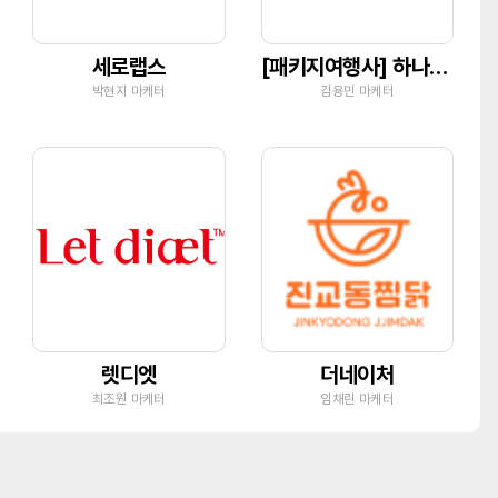
세로랩스
[패키지여행사] 하나투어 유닉투어
박현지 마케터
김용민 마케터
렛디엣
더네이처
최조원 마케터
임채린 마케터