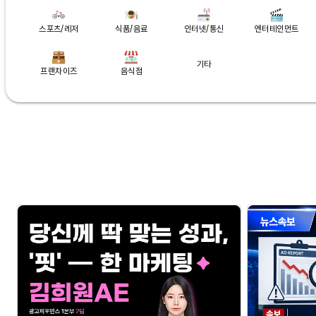
스포츠/레저
식품/음료
인터넷/통신
엔터테인먼트
기타
프랜차이즈
음식점