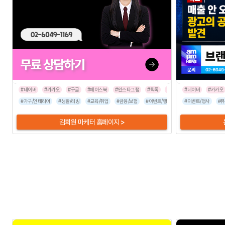
#네이버
#카카오
#구글
#페이스북
#인스타그램
#틱톡
#라이브커머스
#네이버
#카카오
#가구/인테리어
#생활/리빙
#교육/취업
#금융/보험
#이벤트/행사
#병원/건강
#이벤트/행사
#뷰티/
#뷰
김희원 마케터 홈페이지 >