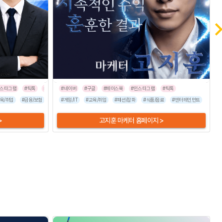
인스타그램
#틱톡
#라이브커머스
#네이버
#기타
#구글
#트위터
#페이스북
#인스타그램
#틱톡
육/취업
#프랜차이즈
#금융/보험
#이벤트/행사
#게임/IT
#병원/건강
#교육/취업
#가전/디지털
#패션/잡화
#식품/음료
#뷰티/미용
#엔터테인먼트
#패션/잡화
#스포츠/
#유통
>
고지훈 마케터 홈페이지 >