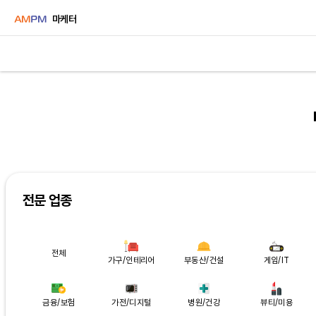
마케터
전문 업종
전체
가구/인테리어
부동산/건설
게임/IT
금융/보험
가전/디지털
병원/건강
뷰티/미용