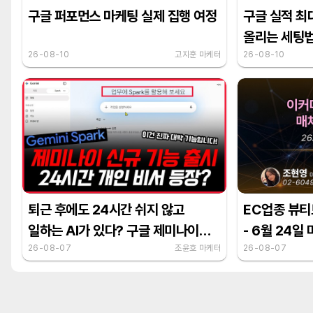
구글 퍼포먼스 마케팅 실제 집행 여정
구글 실적 최
올리는 세팅법 
26-08-10
고지훈 마케터
필수 체크)
26-08-10
퇴근 후에도 24시간 쉬지 않고
EC업종 뷰티
일하는 AI가 있다? 구글 제미나이
- 6월 24일
스파크 활용법
26-08-07
조윤호 마케터
26-08-07