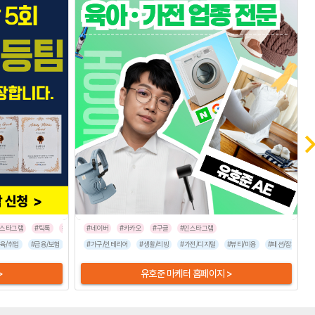
인스타그램
#틱톡
#트위터
#네이버
#카카오
#구글
#인스타그램
포츠/레저
육/취업
#금융/보험
#식품/음료
#이벤트/행사
#엔터테인먼트
#가구/인테리어
#가전/디지털
#여행/숙박
#생활/리빙
#부동산/건설
#유통/쇼핑몰
#가전/디지털
#뷰티/미용
#인터넷/통신
#뷰티/미용
#기업서비스
#자동차
#패션/잡화
#프랜
#패션
#
>
유호준 마케터 홈페이지 >