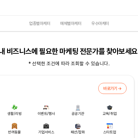
업종별마케터
매체별마케터
우수마케터
내 비즈니스에 필요한 마케팅 전문가를 찾아보세요
* 선택한 조건에 따라 조회할 수 있습니다.
바로가기 →
생활/리빙
이벤트/행사
공공기관
교육/취업
반려동물
기업서비스
패션/잡화
스타트업