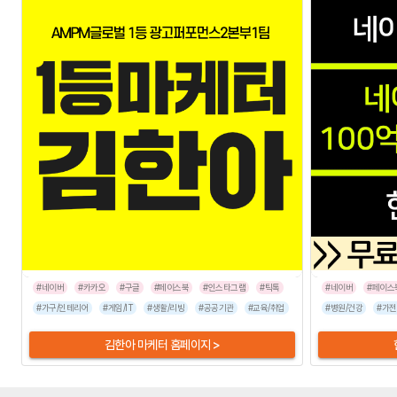
#네이버
#카카오
#구글
#페이스북
#인스타그램
#틱톡
#네이버
#페이스
#가구/인테리어
#게임/IT
#생활/리빙
#공공기관
#교육/취업
#금융/보험
#병원/건강
#이벤트/행사
#가전
김한아 마케터 홈페이지 >