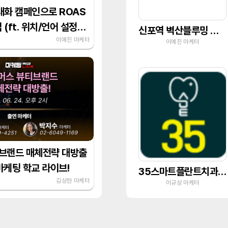
대화 캠페인으로 ROAS
(ft. 위치/언어 설정
신포역 벽산블루밍 오션시티
이예진 마케터
이예진 마케터
브랜드 매체전략 대방출
 마케팅 학교 라이브!
35스마트플란트치과의원
김상현 마케터
이규상 마케터