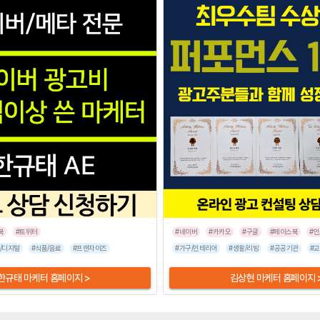
북
#트위터
#네이버
#카카오
#구글
#페이스북
#
/디지털
#병원/건강
#식품/음료
#가전/디지털
#프랜차이즈
#뷰티/미용
#반려동물
#가구/인테리어
#기업서비스
#패션/잡화
#생활/리빙
#스타트업
#공공기관
#스
#교
한규태 마케터 홈페이지 >
김상현 마케터 홈페이지 