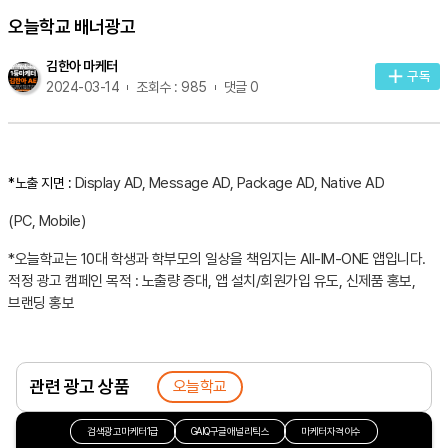
오늘학교 배너광고
김한아 마케터
구독
2024-03-14
조회수 : 985
댓글 0
Display AD, Message AD, Package AD, Native AD
*노출 지면 :
(PC, Mobile)
*
오늘학교는 10대 학생과 학부모의 일상을 책임지는 AII-IM-ONE 앱입니다.
적정 광고 캠페인 목적 : 노출량 증대, 앱 설치/회원가입 유도, 신제품 홍보,
브랜딩 홍보
관련 광고 상품
오늘학교
검색광고마케터1급
GAIQ구글애널리틱스
마케터자격이수