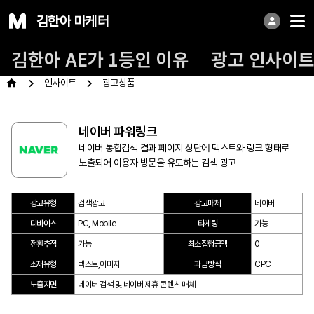
김한아 마케터
김한아 AE가 1등인 이유
광고 인사이
인사이트
광고상품
네이버 파워링크
네이버 통합검색 결과 페이지 상단에 텍스트와 링크 형태로
노출되어 이용자 방문을 유도하는 검색 광고
광고유형
검색광고
광고매체
네이버
디바이스
PC, Mobile
타게팅
가능
전환추적
가능
최소집행금액
0
소재유형
텍스트,이미지
과금방식
CPC
노출지면
네이버 검색 및 네이버 제휴 콘텐츠 매체