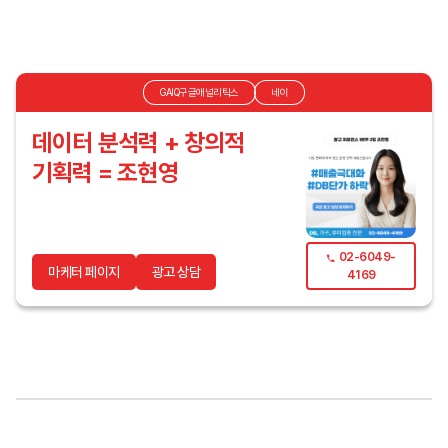
GAIQ구글애널리틱스
네이
데이터 분석력 + 창의적
기획력 = 조현영
02-6049-
마케터 페이지
광고 상담
4169