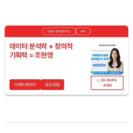
GAIQ구글애널리틱스
네이
데이터 분석력 + 창의적
기획력 = 조현영
02-6049-
마케터 페이지
광고 상담
4169