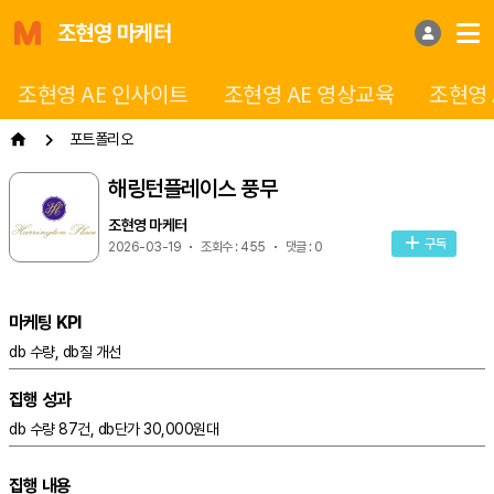
조현영 마케터
조현영 AE 인사이트
조현영 AE 영상교육
조현영 
포트폴리오
해링턴플레이스 풍무
조현영 마케터
구독
2026-03-19
조회수 : 455
댓글 : 0
마케팅 KPI
db 수량, db질 개선
집행 성과
db 수량 87건, db단가 30,000원대
집행 내용