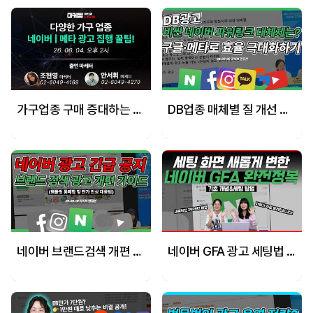
가구업종 구매 증대하는 광고 전략 꿀팁_네이버, 메타
DB업종 매체별 질 개선 하는 전략_네이버,구글,메타
네이버 브랜드검색 개편 핵심 요약 & 광고 그룹 세팅 주의점 #브랜드검색광고 #마케팅교육
네이버 GFA 광고 세팅법 완전 정복! 애드부스트부터 카탈로그까지 마케터가 다 알려드림 (feat. ROAS 638% 레퍼런스)