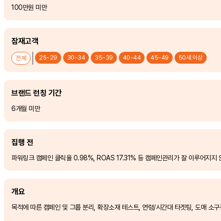
100만원 미만
잠재고객
25~29
30~34
35~39
40~44
45~49
50세 이상
전체
브랜드 런칭 기간
6개월 미만
집행 전
파워링크 캠페인 클릭율 0.98%, ROAS 17.31% 등 캠페인관리가 잘 이루어지지
개요
목적에 따른 캠페인 및 그룹 분리, 확장소재 테스트, 연령/시간대 타겟팅, 도매 소구