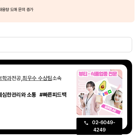
대용량 도매 문의 증가
보학과
전공,
최우수 수상팀
소속
세심한관리와 소통 #빠른피드백
02-6049-
4249