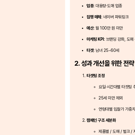
업종
: 대용량·도매 업종
집행 매체
: 네이버 파워링크
예산
: 월 100만 원 미만
마케팅 KPI
: 브랜딩 강화, 도매
타겟
: 남녀 25~60세
2. 성과 개선을 위한 전략
타겟팅 조정
요일·시간대별 타겟팅 
25세 미만 제외
연령대별 입찰가 가중치
캠페인 구조 세분화
제품별 / 도매 / 벌크 