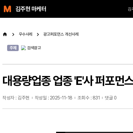
김주현 마케터
김
우수사례
광고퍼포먼스 개선사례
주제
검색광고
대용량업종 업종 'E'사 퍼포먼
작성자 : 김주현
작성일 : 2025-11-18
조회수 : 831
댓글 0