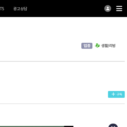
TS
광고상담
업종
생활/리빙
구독