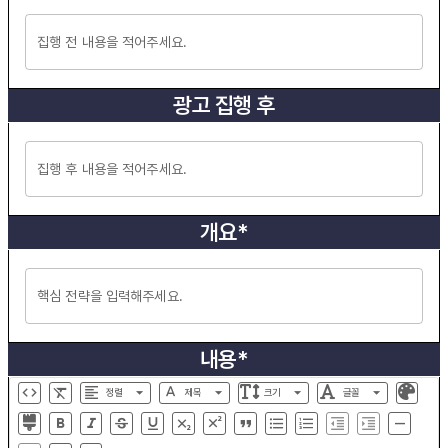
광고 집행 후
개요*
내용*
정렬
제목
크기
글꼴