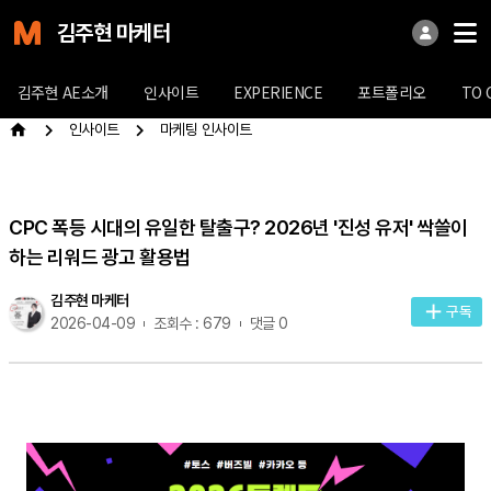
김주현 마케터
김주현 AE소개
인사이트
EXPERIENCE
포트폴리오
TO 
인사이트
마케팅 인사이트
CPC 폭등 시대의 유일한 탈출구? 2026년 '진성 유저' 싹쓸이
하는 리워드 광고 활용법
김주현 마케터
구독
2026-04-09
조회수 : 679
댓글 0