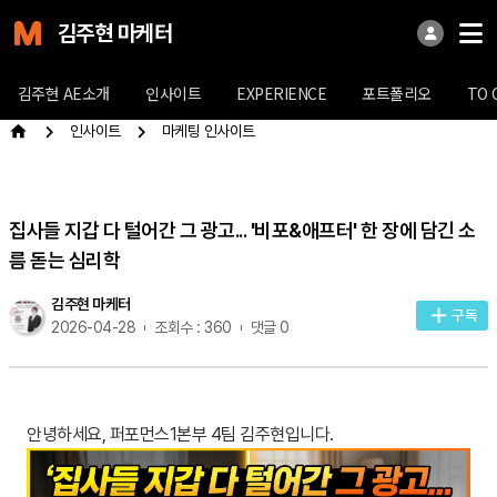
김주현 마케터
김주현 AE소개
인사이트
EXPERIENCE
포트폴리오
TO 
인사이트
마케팅 인사이트
집사들 지갑 다 털어간 그 광고... '비포&애프터' 한 장에 담긴 소
름 돋는 심리학
김주현 마케터
구독
2026-04-28
조회수 : 360
댓글 0
안녕하세요, 퍼포먼스1본부 4팀 김주현입니다.