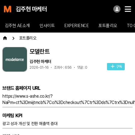
김주현 마케터
김주현 AE소개
인사이트
EXPERIENCE
포트폴리오
TO 
포트폴리오
모델란트
김주현 마케터
구독
2026-01-16
조회수 : 656
댓글 : 0
브랜드 홈페이지 URL
https://www.s-ashe.co.kr/?
NaPm=ct%3Dmiijtmcb%7Cci%3Dcheckout%7Ctr%3Dds%7Ctrx%3Dnul
마케팅 KPI
광고 성과 개선 및 전환 매출액 증대