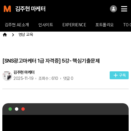
김주현 마케터
김주현 AE소개
인사이트
EXPERIENCE
포트폴리오
TO 
영상 교육
[SNS광고마케터 1급 자격증] 5강- 핵심기출문제
김주현 마케터
구독
2025-11-19
조회수 : 610
댓글 0