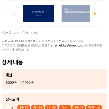
※화면을 가로로 전환하여 보세요.
자료 및 게시물 내용의 불법적 이용, 무단 전재 배포는 금지되어 있습니다.
저작권 침해, 명예훼손 등 분쟁 요소 발견 시
ampmglobal@ampm.co.kr
로 메일 주시면
조치하도록 하겠습니다.
상세 내용
예산
500만원 - 1,000만원
잠재고객
25~29
30~34
35~39
40~44
45~49
50세 이상
여성