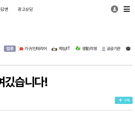
문답변
광고상담
업종
가구/인테리어
게임/IT
생활/리빙
공공기관
여깄습니다!
구독