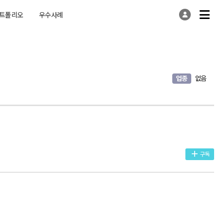
트폴리오
우수사례
업종
없음
구독