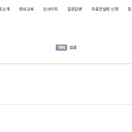
AE소개
영상교육
인사이트
질문답변
무료컨설팅 신청
포
매체
없음