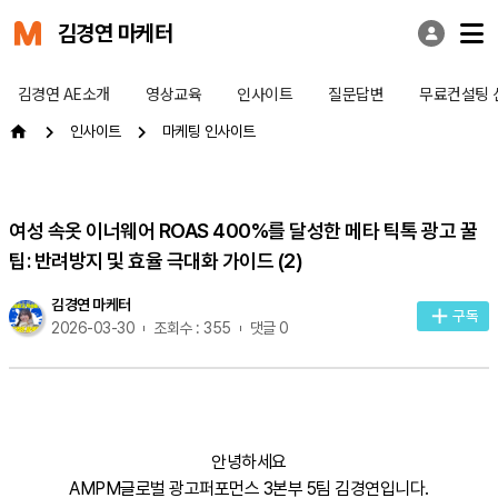
김경연 마케터
김경연 AE소개
영상교육
인사이트
질문답변
무료컨설팅 
인사이트
마케팅 인사이트
여성 속옷 이너웨어 ROAS 400%를 달성한 메타 틱톡 광고 꿀
팁: 반려방지 및 효율 극대화 가이드 (2)
김경연 마케터
구독
2026-03-30
조회수 : 355
댓글 0
안녕하세요
AMPM글로벌 광고퍼포먼스 3본부 5팀 김경연입니다.