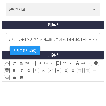
선택하세요
제목*
임시 저장된 글(0)
내용*
정렬
제목
크기
글꼴