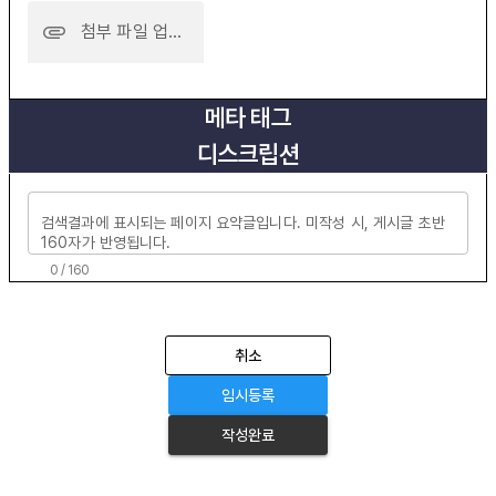
첨부 파일 업로드
메타 태그
디스크립션
0 / 160
취소
임시등록
작성완료