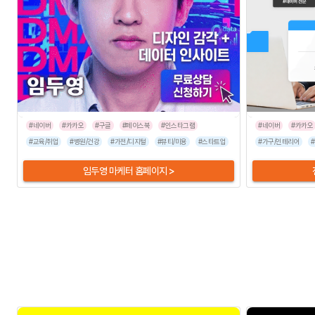
#네이버
#카카오
#구글
#페이스북
#인스타그램
#네이버
#카카오
#교육/취업
#병원/건강
#가전/디지털
#뷰티/미용
#스타트업
#식품/음료
#가구/인테리어
#유통/쇼핑몰
임두영 마케터 홈페이지 >