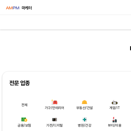
마케터
전문 업종
전체
가구/인테리어
부동산/건설
게임/IT
금융/보험
가전/디지털
병원/건강
뷰티/미용