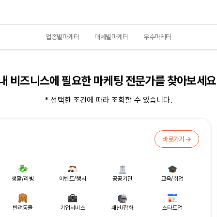
업종별마케터
매체별마케터
우수마케터
내 비즈니스에 필요한 마케팅 전문가를 찾아보세요
* 선택한 조건에 따라 조회할 수 있습니다.
바로가기 →
생활/리빙
이벤트/행사
공공기관
교육/취업
반려동물
기업서비스
패션/잡화
스타트업