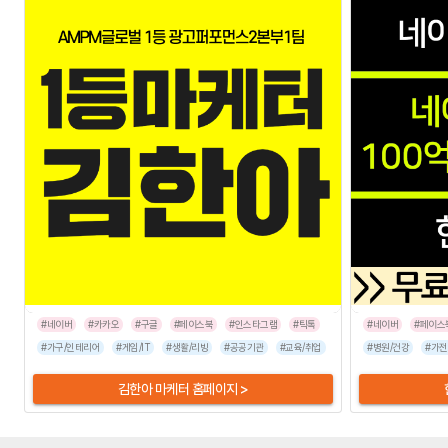
#네이버
#카카오
#구글
#페이스북
#인스타그램
#틱톡
#네이버
#페이스
#가구/인테리어
#게임/IT
#생활/리빙
#공공기관
#교육/취업
#금융/보험
#병원/건강
#이벤트/행사
#가전
김한아 마케터 홈페이지 >