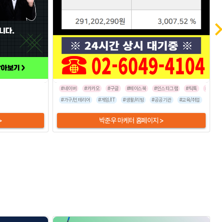
#네이버
#카카오
#구글
#페이스북
#인스타그램
#틱톡
#라이브
/숙박
#음식점
#가구/인테리어
#게임/IT
#생활/리빙
#공공기관
#교육/취업
#금융/
>
박준우 마케터 홈페이지 >