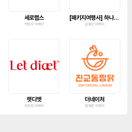
세로랩스
[패키지여행사] 하나투어 유닉투어
박현지 마케터
김용민 마케터
렛디엣
더네이처
최조원 마케터
임채린 마케터