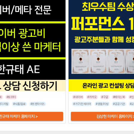
북
#트위터
#네이버
#카카오
#구글
#페이스북
#
/디지털
#병원/건강
#식품/음료
#가전/디지털
#프랜차이즈
#뷰티/미용
#반려동물
#가구/인테리어
#기업서비스
#패션/잡화
#생활/리빙
#스타트업
#공공기관
#스
#교
한규태 마케터 홈페이지 >
김상현 마케터 홈페이지 