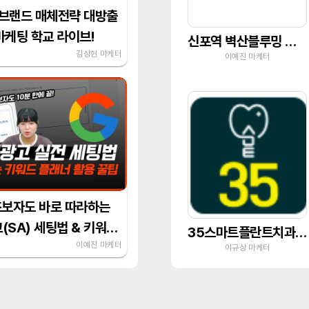
브랜드 매체전략 대방출
 마케팅 학교 라이브!
신포역 벽산블루밍 오션시티
김상현 마케터
이예진 마케터
초보자도 바로 따라하는
(SA) 세팅법 & 키워드
35스마트플란트치과의원
가이드
이예진 마케터
이규상 마케터