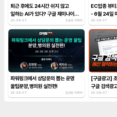
퇴근 후에도 24시간 쉬지 않고
EC업종 뷰티
일하는 AI가 있다? 구글 제미나이
- 6월 24일
스파크 활용법
26-08-07
조윤호 마케터
26-08-07
파워링크에서 상담문의 뽑는 운영
[구글광고] 
꿀팁분양,병의원 실전편!
구글 검색광고
26-08-07
김상현 마케터
플래너 활용 
26-08-07