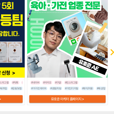
인스타그램
#틱톡
#트위터
#네이버
#카카오
#구글
#인스타그램
포츠/레저
육/취업
#금융/보험
#식품/음료
#이벤트/행사
#엔터테인먼트
#가구/인테리어
#가전/디지털
#여행/숙박
#생활/리빙
#부동산/건설
#유통/쇼핑몰
#가전/디지털
#뷰티/미용
#인터넷/통신
#뷰티/미용
#기업서비스
#자동차
#패션/잡화
#프랜
#패션
#
>
유호준 마케터 홈페이지 >