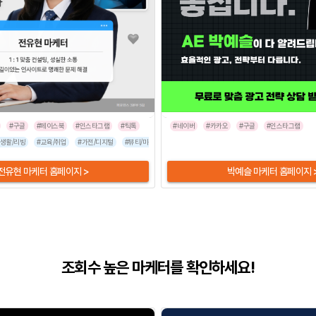
#구글
#페이스북
#인스타그램
#틱톡
#네이버
#카카오
#구글
#인스타그램
#생활/리빙
#인터넷/통신
#교육/취업
#프랜차이즈
#가전/디지털
#음식점
#뷰티/미용
#기타
#패션/잡화
#식품/음료
#엔터테인먼트
#여행
전유현 마케터 홈페이지 >
박예슬 마케터 홈페이지 
조회수 높은 마케터를 확인하세요!