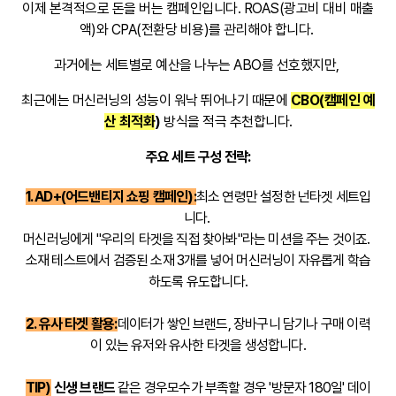
이제 본격적으로 돈을 버는 캠페인입니다. ROAS(광고비 대비 매출
액)와 CPA(전환당 비용)를 관리해야 합니다.
과거에는 세트별로 예산을 나누는 ABO를 선호했지만,
최근에는 머신러닝의 성능이 워낙 뛰어나기 때문에
CBO(캠페인 예
산 최적화
)
방식을 적극 추천합니다.
주요 세트 구성 전략:
1. AD+(어드밴티지 쇼핑 캠페인):
최소 연령만 설정한 넌타겟 세트입
니다.
머신러닝에게 "우리의 타겟을 직접 찾아봐"라는 미션을 주는 것이죠.
소재 테스트에서 검증된 소재 3개를 넣어 머신러닝이 자유롭게 학습
하도록 유도합니다.
2. 유사 타겟 활용:
데이터가 쌓인 브랜드, 장바구니 담기나 구매 이력
이 있는 유저와 유사한 타겟을 생성합니다.
TIP)
신생 브랜드
같은 경우
모수가 부족할 경우 '방문자 180일' 데이