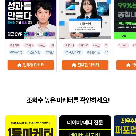
#네이버
#카카오
#구글
#페이스북
#네이버
#인스타그램
#카카오
#구글
#페이스북
#네이버
#인스타그
#
#교육/취업
#금융/보험
#가전/디지털
#가구/인테리어
#부동산/건설
#뷰티/미용
#생활/리빙
#유통/쇼핑몰
#교육/취업
#가전/디지
#프랜차이
임두영 마케터
전유현 마케터
박
조회수 높은 마케터를 확인하세요!