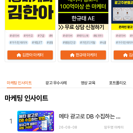
#네이버
#카카오
#구글
#페이스북
#네이버
#인스타그램
#페이스북
#틱톡
#트위터
#네이버
#
#가구/인테리어
#게임/IT
#생활/리빙
#병원/건강
#공공기관
#가전/디지털
#교육/취업
#금융/보험
#식품/음료
#이벤트/행사
#가구/인테리
#프랜차이즈
김한아 마케터
한규태 마케터
김
마케팅 인사이트
광고 우수사례
영상 교육
포트폴리오
마케팅 인사이트
메타 광고로 DB 수집하는 방법 — 잠재고객 캠페인 세팅 가이드
1
26-08-08
임두영 마케터