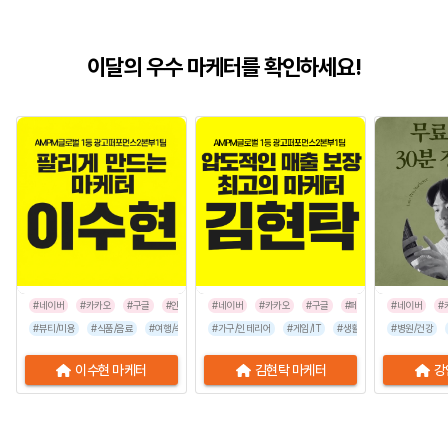
이달의 우수 마케터를 확인하세요!
#네이버
#카카오
#구글
#인스타그램
#네이버
#카카오
#구글
#페이스북
#네이버
#인스타그
#
#뷰티/미용
#식품/음료
#여행/숙박
#유통/쇼핑몰
#가구/인테리어
#프랜차이즈
#게임/IT
#생활/리빙
#음식점
#병원/건강
#공공기관
이수현 마케터
김현탁 마케터
강