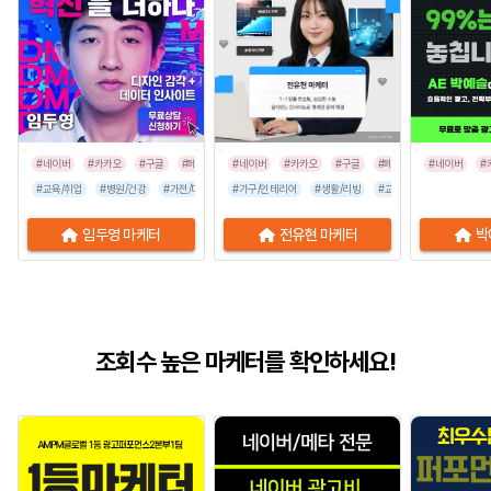
#네이버
#카카오
#구글
#페이스북
#네이버
#인스타그램
#카카오
#구글
#페이스북
#네이버
#인스타그
#
#교육/취업
#병원/건강
#가전/디지털
#가구/인테리어
#뷰티/미용
#스타트업
#생활/리빙
#식품/음료
#교육/취업
#유통/쇼핑몰
#가전/디지
임두영 마케터
전유현 마케터
박
조회수 높은 마케터를 확인하세요!