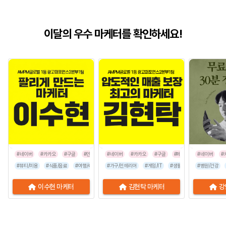
이달의 우수 마케터를 확인하세요!
#네이버
#카카오
#구글
#인스타그램
#네이버
#카카오
#구글
#페이스북
#네이버
#인스타그
#
#뷰티/미용
#식품/음료
#여행/숙박
#유통/쇼핑몰
#가구/인테리어
#프랜차이즈
#게임/IT
#생활/리빙
#음식점
#병원/건강
#공공기관
이수현 마케터
김현탁 마케터
강