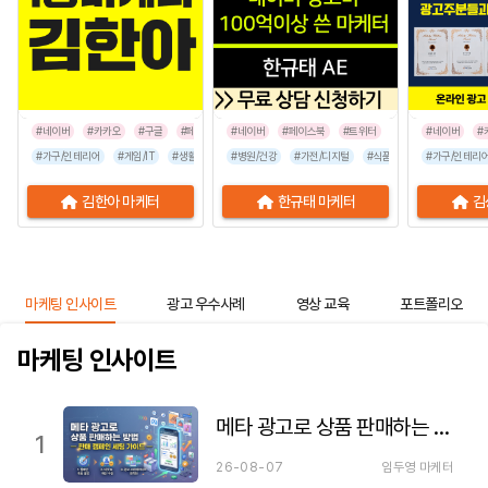
#네이버
#카카오
#구글
#페이스북
#네이버
#인스타그램
#페이스북
#틱톡
#트위터
#네이버
#
#가구/인테리어
#게임/IT
#생활/리빙
#병원/건강
#공공기관
#가전/디지털
#교육/취업
#금융/보험
#식품/음료
#이벤트/행사
#가구/인테리
#프랜차이즈
김한아 마케터
한규태 마케터
김
마케팅 인사이트
광고 우수사례
영상 교육
포트폴리오
마케팅 인사이트
메타 광고로 상품 판매하는 방법 — 판매 캠페인 세팅 가이드
1
26-08-07
임두영 마케터