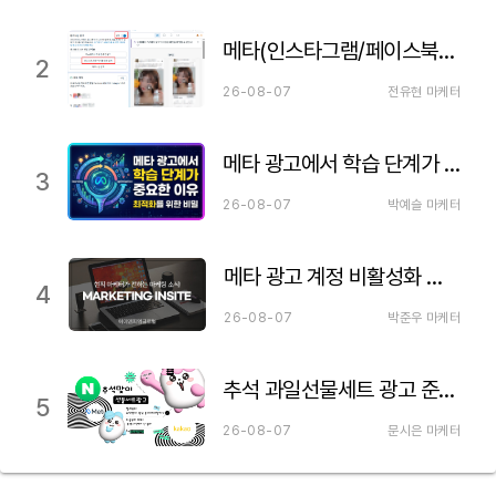
메타(인스타그램/페이스북) 파트너십 광고 세팅하는 법 이거만 보세요!
2
26-08-07
전유현 마케터
메타 광고에서 학습 단계가 중요한 이유
3
26-08-07
박예슬 마케터
메타 광고 계정 비활성화 원인 분석과 실전 해제 가이드 🔓
4
26-08-07
박준우 마케터
추석 과일선물세트 광고 준비하기
5
26-08-07
문시은 마케터