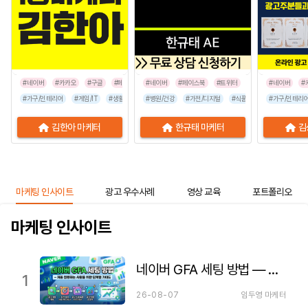
#네이버
#카카오
#구글
#페이스북
#네이버
#인스타그램
#페이스북
#틱톡
#트위터
#네이버
#
#가구/인테리어
#게임/IT
#생활/리빙
#병원/건강
#공공기관
#가전/디지털
#교육/취업
#금융/보험
#식품/음료
#이벤트/행사
#가구/인테리
#프랜차이즈
김한아 마케터
한규태 마케터
김
마케팅 인사이트
광고 우수사례
영상 교육
포트폴리오
마케팅 인사이트
네이버 GFA 세팅 방법 — 처음 집행하는 사람을 위한 단계별 가이드
1
26-08-07
임두영 마케터