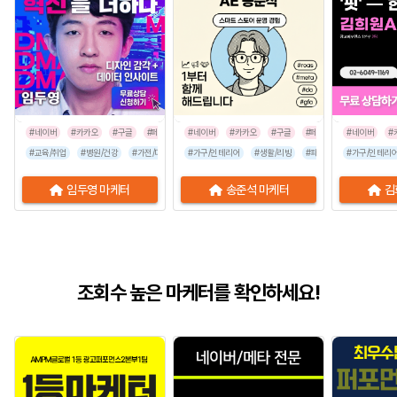
#네이버
#카카오
#구글
#페이스북
#네이버
#인스타그램
#카카오
#구글
#페이스북
#네이버
#인스타그
#
#교육/취업
#병원/건강
#가전/디지털
#가구/인테리어
#뷰티/미용
#스타트업
#생활/리빙
#식품/음료
#패션/잡화
#유통/쇼핑몰
#가구/인테리
#유통/쇼핑
임두영 마케터
송준석 마케터
김
조회수 높은 마케터를 확인하세요!