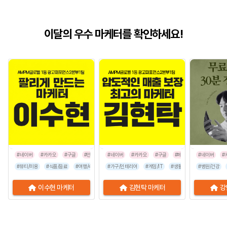
이달의 우수 마케터를 확인하세요!
#네이버
#카카오
#구글
#인스타그램
#네이버
#카카오
#구글
#페이스북
#네이버
#인스타그
#
#뷰티/미용
#식품/음료
#여행/숙박
#유통/쇼핑몰
#가구/인테리어
#프랜차이즈
#게임/IT
#생활/리빙
#음식점
#병원/건강
#공공기관
이수현 마케터
김현탁 마케터
강