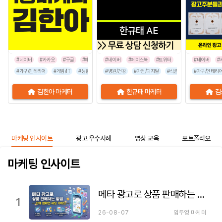
#네이버
#카카오
#구글
#페이스북
#네이버
#인스타그램
#페이스북
#틱톡
#트위터
#네이버
#
#가구/인테리어
#게임/IT
#생활/리빙
#병원/건강
#공공기관
#가전/디지털
#교육/취업
#금융/보험
#식품/음료
#이벤트/행사
#가구/인테리
#프랜차이즈
김한아 마케터
한규태 마케터
김
마케팅 인사이트
광고 우수사례
영상 교육
포트폴리오
마케팅 인사이트
메타 광고로 상품 판매하는 방법 — 판매 캠페인 세팅 가이드
1
26-08-07
임두영 마케터