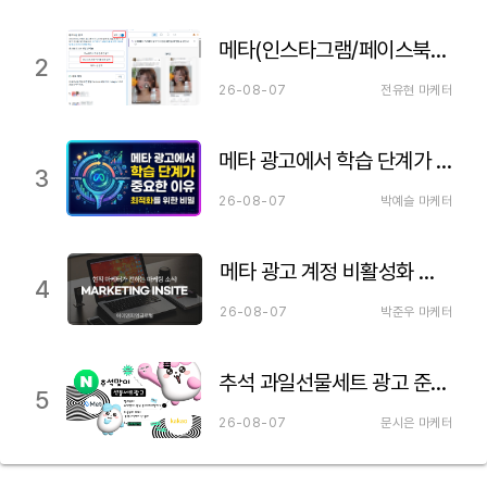
메타(인스타그램/페이스북) 파트너십 광고 세팅하는 법 이거만 보세요!
2
26-08-07
전유현 마케터
메타 광고에서 학습 단계가 중요한 이유
3
26-08-07
박예슬 마케터
메타 광고 계정 비활성화 원인 분석과 실전 해제 가이드 🔓
4
26-08-07
박준우 마케터
추석 과일선물세트 광고 준비하기
5
26-08-07
문시은 마케터