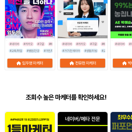
#네이버
#카카오
#구글
#페이스북
#네이버
#인스타그램
#카카오
#구글
#페이스북
#네이버
#인스타그
#
#교육/취업
#병원/건강
#가전/디지털
#가구/인테리어
#뷰티/미용
#스타트업
#생활/리빙
#식품/음료
#교육/취업
#유통/쇼핑몰
#가전/디지
임두영 마케터
전유현 마케터
박
조회수 높은 마케터를 확인하세요!