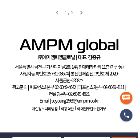
㈜에이엠피엠글로벌 | 대표. 김종규