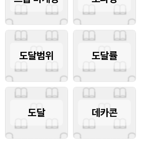
도달범위
도달률
도달
데카콘