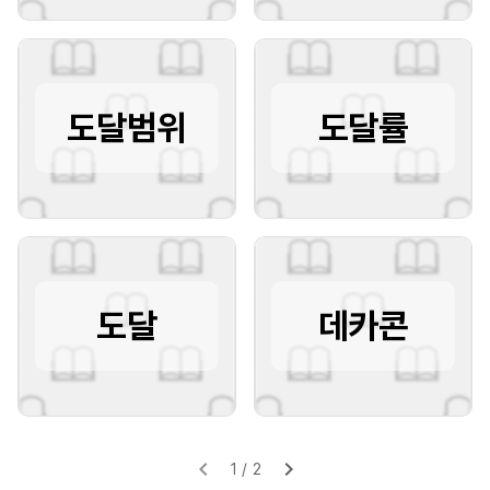
도달범위
도달률
도달
데카콘