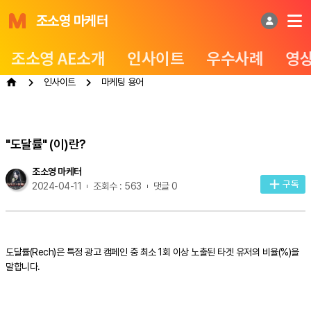
조소영 마케터
조소영 AE소개
인사이트
우수사례
영
인사이트
마케팅 용어
"도달률" (이)란?
조소영 마케터
구독
2024-04-11
조회수 : 563
댓글 0
도달률(Rech)은 특정 광고 캠페인 중 최소 1회 이상 노출된 타겟 유저의 비율(%)을
말합니다.