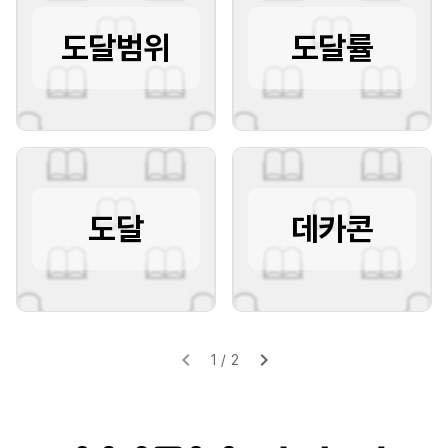
도달범위
도달률
도달
데카콘