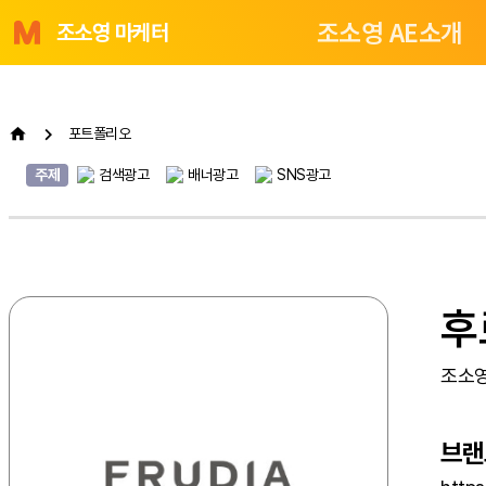
조소영 AE소개
조소영 마케터
포트폴리오
주제
검색광고
배너광고
SNS광고
후
조소영
브랜