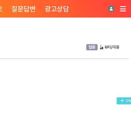
오
질문답변
광고상담
업종
뷰티/미용
구