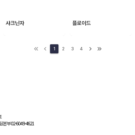
샤크닌자
플로이드
1
2
3
4