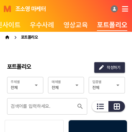
조소영 마케터
인사이트
우수사례
영상교육
포트폴리오
포트폴리오
포트폴리오
작성하기
주제별
매체별
업종별
전체
전체
전체
검색어를 입력하세요.