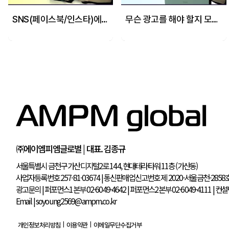
SNS(페이스북/인스타)에 광고비 몰빵 해도 되냐고요? 그건...
무슨 광고를 해야 할지 모르시겠다면! 수많은 광고들 중 딱 2개! 골라드립니다!