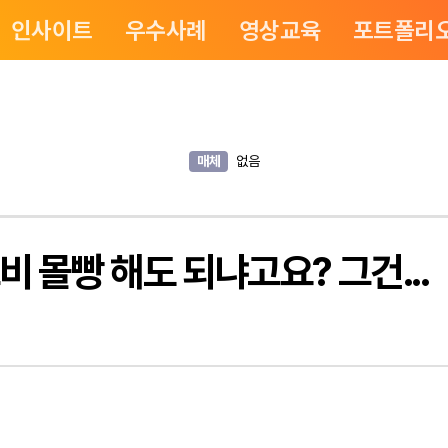
인사이트
우수사례
영상교육
포트폴리
매체
없음
 몰빵 해도 되냐고요? 그건...