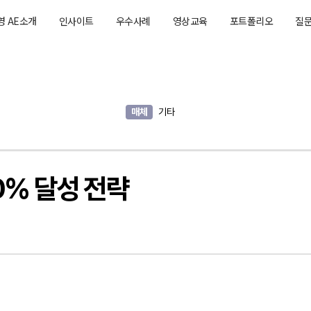
영 AE소개
인사이트
우수사례
영상교육
포트폴리오
질
매체
기타
0% 달성 전략