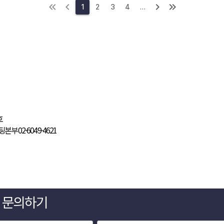
1
2
3
4
…
게 문의하기