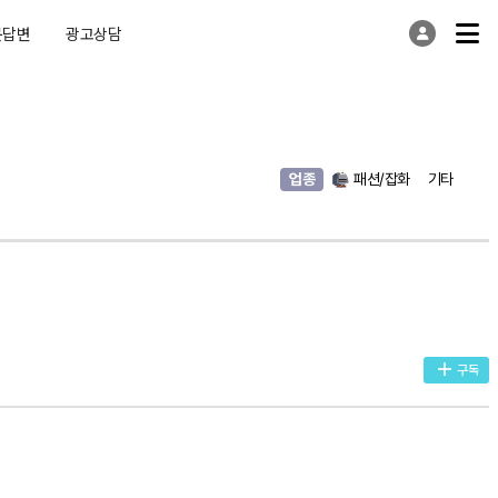
문답변
광고상담
업종
패션/잡화
기타
구독