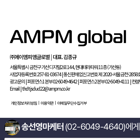
송선영마케터
(02-6049-4640)에
㈜에이엠피엠글로벌 | 대표. 김종규