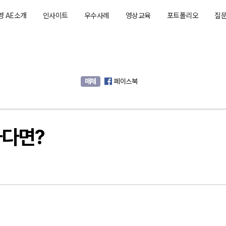
영 AE소개
인사이트
우수사례
영상교육
포트폴리오
질
매체
페이스북
하다면?