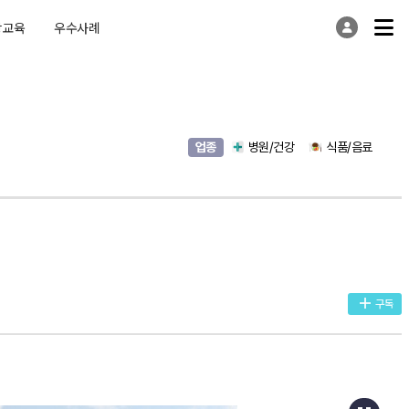
상교육
우수사례
업종
병원/건강
식품/음료
구독