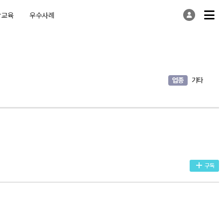
상교육
우수사례
업종
기타
구독