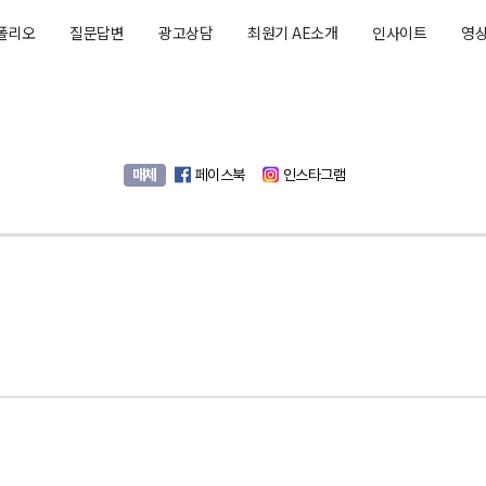
폴리오
질문답변
광고상담
최원기 AE소개
인사이트
영
매체
페이스북
인스타그램