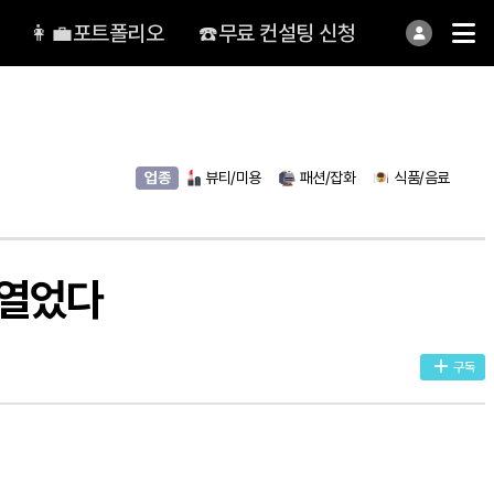
👩‍💼포트폴리오
☎️무료 컨설팅 신청
업종
뷰티/미용
패션/잡화
식품/음료
 열었다
구독