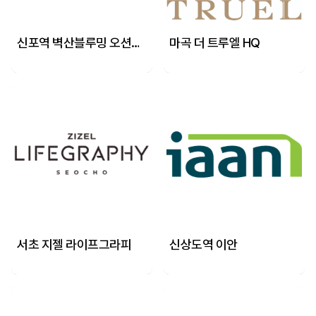
신포역 벽산블루밍 오션시티
마곡 더 트루엘 HQ
서초 지젤 라이프그라피
신상도역 이안