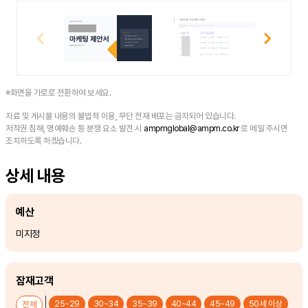
※화면을 가로로 전환하여 보세요.
자료 및 게시물 내용의 불법적 이용, 무단 전재 배포는 금지되어 있습니다.
저작권 침해, 명예훼손 등 분쟁 요소 발견 시
ampmglobal@ampm.co.kr
로 메일 주시면
조치하도록 하겠습니다.
상세 내용
예산
미지정
잠재고객
25~29
30~34
35~39
40~44
45~49
50세 이상
전체