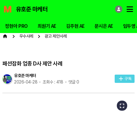
유호준 마케터
정현아 PRO
최원기 AE
김주현 AE
문시은 AE
임두영 
우수사례
광고 제안사례
패션잡화 업종 D사 제안 사례
유호준 마케터
구독
2026-04-28
조회수 : 418
댓글 0