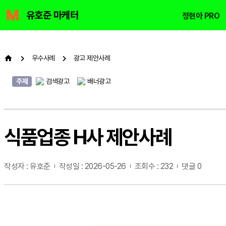
유호준 마케터
정현아 PRO
우수사례
광고 제안사례
주제
검색광고
배너광고
식품업종 H사 제안사례
작성자 : 유호준
작성일 : 2026-05-26
조회수 : 232
댓글 0