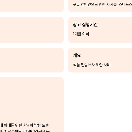
구글 캠페인으로 인한 자사몰, 스마트스
광고 집행기간
1개월 이하
개요
식품 업종 H사 제안 사레
판매 확대를 위한 차별화 방향 도출
미김, 선물세트, 김자반/간편식 등