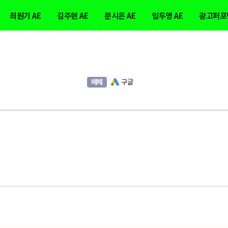
최원기 AE
김주현 AE
문시은 AE
임두영 AE
광고퍼포
매체
구글