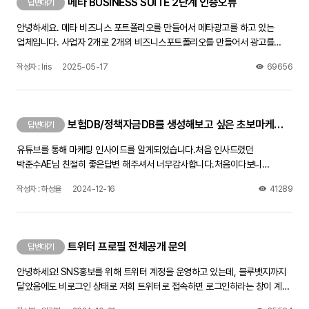
메타 BUSINESS SUITE 2단계 인증오류
답변대기
안녕하세요. 메타 비즈니스 포트폴리오를 만들어서 메타광고를 하고 있는
업체입니다. 사업자 2개로 2개의 비즈니스포트폴리오를 만들어서 광고를
진행하고 있었는데, 어느날 갑자기 Business Suite페이지가 인증이
작성자 : Iris
2025-05-17
69656
필요하다며 페이지에 들어갈 수가 없네요. 제 개인계정이나 광고관리자 페이지
로그인하는 데는 아무문제가 없습니다. 그러나 비즈니스 스위트 페이지가
열려야 게시물을 페이스북 인스타에 동시게재를 할 수 있는데, 좀 답답하네요.
전화번호 분자로 코드를 보내면 인증하라는데 일주일떄 해봐도 문자가 전혀
보험DB/정책자금DB를 생성해보고 싶은 초보마케터 입니다!
답변대기
오지 않습니다. 전화번호 설정 제대로 되었는지 다 확인했는데도 안됩니다.
페이스북 고객센터와 채팅문의를 통하여 문의했더니 원인을 모르겠다며,
유튜브를 통해 마케팅 인사이드를 알게되었습니다.처음 인사드렸던
인증창이 뜨는 PC에서 며칠동안 사용하지 말고 쉬었다가 다시 해보라고
박준수AE님 친절히 좋은답변 해주셔서 너무감사합니다.처음이다보니
하는데, 이틀 쉬었다 해도 안되네요 방법을 찾아주세요! 제발!!!
어디서부터 방향을 잡아야 할지 몰라서 선배님들에게 문의드립니다.
작성자 : 하성율
2024-12-16
41289
어떤영상을 보면 좋은지 어떻게 공부를하고 방향을 잡으면 좋은지 좋은조언
부탁드립니다!
트위터 프로필 전체공개 문의
답변대기
안녕하세요! SNS홍보를 위해 트위터 계정을 운영하고 있는데, 블루뱃지까지
달았음에도 비로그인 상태로 저희 트위터로 접속하면 로그인하라는 창이 계속
뜨더라구요.공개계정으로 해놨고 민감한 정보 제한?도 체크해제 했는데 다른