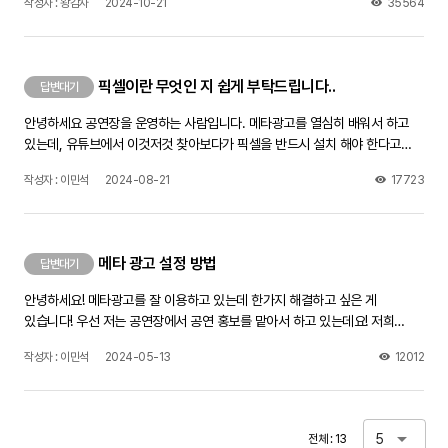
작성자 : 왕감자
2024-10-21
35564
분들처럼 로그인 없이 저희 트위터를 볼 수 있게 하는법이 궁금합니다.
픽셀이란 무엇인 지 쉽게 부탁드립니다..
답변대기
안녕하세요 공연장을 운영하는 사람입니다. 메타광고를 열심히 배워서 하고
있는데, 유튜브에서 이것저것 찾아보다가 픽셀을 반드시 설치 해야 한다고
해서요 근데 픽셀이 무엇인 지 정확한 내용은 없네요.. 그래서 질문 올립니다
작성자 : 이민석
2024-08-21
17723
픽셀을 쉽게 말해서 설명 부탁드립니다. 그리고, 저 같은 경우에는 메타 광고를
진행할 때 링크를 홈페이지로 안하고 인스타프로필방문으로 링크를 걸어서
하는데 그래도 픽셀을 해야하는 건가요?? 제가 알아본 건 다 홈페이지에
픽셀을 막 하더라구요,, 답변 부탁드립니다ㅠ
메타 광고 설정 방법
답변대기
안녕하세요! 메타광고를 잘 이용하고 있는데 한가지 해결하고 싶은 게
있습니다! 우선 저는 공연장에서 공연 홍보를 맡아서 하고 있는데요! 저희
공연장에 공연이 있을 때마다 늘 메타로 공연홍보를 합니다 간단히 제가 하는
작성자 : 이민석
2024-05-13
12012
방법을 말씀 드리면, 늘 저는 처음에 트래픽으로 설정을 하고 지역도
전라북도만 설정하고 소재를 눌렀을 때 인스타그램 프로필 방문으로 들어오게
끔설정을 하여 진행하고 있습니다. 근데 늘 문제가 되는 게 이게 메타로 인하여
예매가 잘 되고 있는 지, 얼마만큼 예매가 됐는 지,확인 할 방법을
5
전체 : 13
모르겠습니다.. 저희가 공연 예매를 네이버 예매로 진행하고 있는데 이거를