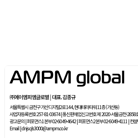
㈜에이엠피엠글로벌 | 대표. 김종규
서울특별시 금천구 가산디지털2로 144, 현대테라타워 11층 (가산동)