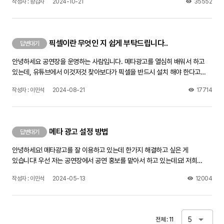
작성자 : 왕감자
2024-10-21
35552
분들처럼 로그인 없이 저희 트위터를 볼 수 있게 하는법이 궁금합니다.
픽셀이란 무엇인 지 쉽게 부탁드립니다..
답변대기
안녕하세요 공연장을 운영하는 사람입니다. 메타광고를 열심히 배워서 하고
있는데, 유튜브에서 이것저것 찾아보다가 픽셀을 반드시 설치 해야 한다고
해서요 근데 픽셀이 무엇인 지 정확한 내용은 없네요.. 그래서 질문 올립니다
작성자 : 이민석
2024-08-21
17714
픽셀을 쉽게 말해서 설명 부탁드립니다. 그리고, 저 같은 경우에는 메타 광고를
진행할 때 링크를 홈페이지로 안하고 인스타프로필방문으로 링크를 걸어서
하는데 그래도 픽셀을 해야하는 건가요?? 제가 알아본 건 다 홈페이지에
픽셀을 막 하더라구요,, 답변 부탁드립니다ㅠ
메타 광고 설정 방법
답변대기
안녕하세요! 메타광고를 잘 이용하고 있는데 한가지 해결하고 싶은 게
있습니다! 우선 저는 공연장에서 공연 홍보를 맡아서 하고 있는데요! 저희
공연장에 공연이 있을 때마다 늘 메타로 공연홍보를 합니다 간단히 제가 하는
작성자 : 이민석
2024-05-13
12004
방법을 말씀 드리면, 늘 저는 처음에 트래픽으로 설정을 하고 지역도
전라북도만 설정하고 소재를 눌렀을 때 인스타그램 프로필 방문으로 들어오게
끔설정을 하여 진행하고 있습니다. 근데 늘 문제가 되는 게 이게 메타로 인하여
예매가 잘 되고 있는 지, 얼마만큼 예매가 됐는 지,확인 할 방법을
5
전체 : 11
모르겠습니다.. 저희가 공연 예매를 네이버 예매로 진행하고 있는데 이거를