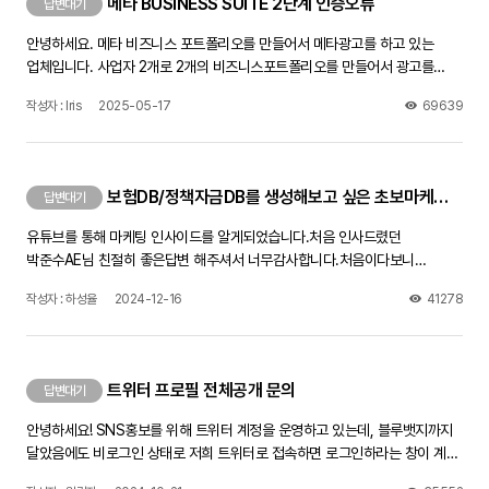
메타 BUSINESS SUITE 2단계 인증오류
답변대기
안녕하세요. 메타 비즈니스 포트폴리오를 만들어서 메타광고를 하고 있는
업체입니다. 사업자 2개로 2개의 비즈니스포트폴리오를 만들어서 광고를
진행하고 있었는데, 어느날 갑자기 Business Suite페이지가 인증이
작성자 : Iris
2025-05-17
69639
필요하다며 페이지에 들어갈 수가 없네요. 제 개인계정이나 광고관리자 페이지
로그인하는 데는 아무문제가 없습니다. 그러나 비즈니스 스위트 페이지가
열려야 게시물을 페이스북 인스타에 동시게재를 할 수 있는데, 좀 답답하네요.
전화번호 분자로 코드를 보내면 인증하라는데 일주일떄 해봐도 문자가 전혀
보험DB/정책자금DB를 생성해보고 싶은 초보마케터 입니다!
답변대기
오지 않습니다. 전화번호 설정 제대로 되었는지 다 확인했는데도 안됩니다.
페이스북 고객센터와 채팅문의를 통하여 문의했더니 원인을 모르겠다며,
유튜브를 통해 마케팅 인사이드를 알게되었습니다.처음 인사드렸던
인증창이 뜨는 PC에서 며칠동안 사용하지 말고 쉬었다가 다시 해보라고
박준수AE님 친절히 좋은답변 해주셔서 너무감사합니다.처음이다보니
하는데, 이틀 쉬었다 해도 안되네요 방법을 찾아주세요! 제발!!!
어디서부터 방향을 잡아야 할지 몰라서 선배님들에게 문의드립니다.
작성자 : 하성율
2024-12-16
41278
어떤영상을 보면 좋은지 어떻게 공부를하고 방향을 잡으면 좋은지 좋은조언
부탁드립니다!
트위터 프로필 전체공개 문의
답변대기
안녕하세요! SNS홍보를 위해 트위터 계정을 운영하고 있는데, 블루뱃지까지
달았음에도 비로그인 상태로 저희 트위터로 접속하면 로그인하라는 창이 계속
뜨더라구요.공개계정으로 해놨고 민감한 정보 제한?도 체크해제 했는데 다른