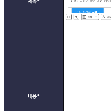
제목*
임시 저장된 글(0)
정렬
제
내용*