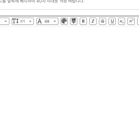
목
크기
글꼴