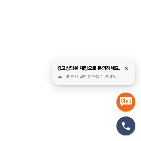
광고상담은 채팅으로 문의하세요.
몇 분 내 답변 받으실 수 있어요.